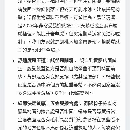
潤，適合日式、禪風空間，但需注意防潮；金屬結
構強固、線條俐落，但冬天可能冰涼，建議搭配椅
墊；環保生物塑料重量輕、可塑性高，易於清潔，
是2026年非常受歡迎的選擇；天鵝絨或亞麻布觸
感極佳，能提升奢華感，但需定期清潔避免油污喔
對了，我朋友家就是胡桃木加金屬骨架，整體質感
真的是hold住全場耶
舒適度是王道：試坐是關鍵：
親自到實體店面試
坐，感受膝蓋後方是否能自然彎曲不頂到椅面前
緣、背部是否有良好支撐（尤其是腰部）、椅墊軟
硬度是否適中這個真的超重要蛤，不然買回家坐沒
多久就腰痠背痛，CP值直接歸零啊～
細節決定質感：五金與接合處：
翻過椅子檢查椅
腳與椅面的接合處是否牢固，螺絲是否隱藏得當，
金屬表面是否有毛刺高品質的幻夢餐椅在這些看不
見的地方也絕不馬虎像我這種龜毛的人，每次買傢