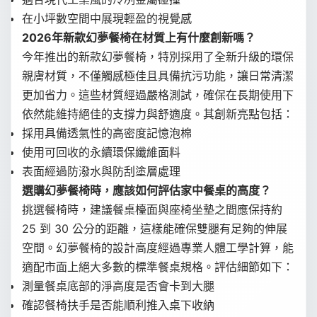
在小坪數空間中展現輕盈的視覺感
2026年新款幻夢餐椅在材質上有什麼創新嗎？
今年推出的新款幻夢餐椅，特別採用了全新升級的環保
親膚材質，不僅觸感極佳且具備抗污功能，讓日常清潔
更加省力。這些材質經過嚴格測試，確保在長期使用下
依然能維持絕佳的支撐力與舒適度。其創新亮點包括：
採用具備透氣性的高密度記憶泡棉
使用可回收的永續環保纖維面料
表面經過防潑水與防刮塗層處理
選購幻夢餐椅時，應該如何評估家中餐桌的高度？
挑選餐椅時，建議餐桌檯面與座椅坐墊之間應保持約
25 到 30 公分的距離，這樣能確保雙腿有足夠的伸展
空間。幻夢餐椅的設計高度經過專業人體工學計算，能
適配市面上絕大多數的標準餐桌規格。評估細節如下：
測量餐桌底部的淨高度是否會卡到大腿
確認餐椅扶手是否能順利推入桌下收納