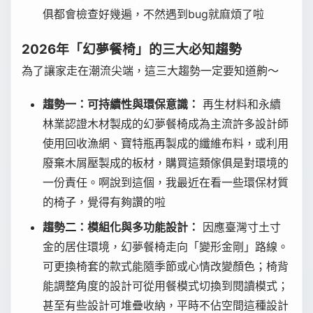
俱都會檢查好幾遍，不然遇到bug就麻煩了啦
2026年「幻夢餐椅」的三大必知趨勢
為了讓家走在潮流尖端，這三大趨勢一定要知道齁～
趨勢一：可持續性與環保意識：
再生材料和永續
林業認證木材製成的幻夢餐椅成為主流許多設計師
使用回收漁網、寶特瓶再製成的纖維布料，或利用
廢棄木屑壓製成的板材，購買這類傢俱是對環境的
一份責任。啊說到這個，我最近在看一些環保材質
的椅子，覺得有夠讚的啦
趨勢二：模組化與多功能設計：
因應臺灣寸土寸
金的居住環境，幻夢餐椅走向「變形金剛」路線。
可更換椅套的款式能隨季節或心情改變顏色；椅背
能調整角度的設計可從用餐模式切換到閱讀模式；
甚至有些設計可堆疊收納，平時不佔空間這種設計