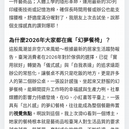
一件藝術品；人體工學的隱形革命，運用最新的3D列
印緩衝技術或記憶泡棉，確保長時間用餐或辦公也能支
撐腰椎，舒適度滿分喔對了，我朋友上次去試坐，說那
個支撐感真的讚到爆耶！
為什麼2026年大家都在瘋「幻夢餐椅」？
這股風潮並非空穴來風蛤～根據最新的居家生活趨勢報
告，臺灣消費者在2026年對於傢俱的選擇，已從「實
用就好」轉變為「儀式感」與「自我表達」的追求遠距
辦公的常態化，讓餐桌不再只是吃飯的地方，更是許多
人的第二個辦公桌，一張設計感強、坐起來又舒服的幻
夢餐椅，能瞬間提升工作時的幸福感與生產力咧。社羣
媒體的影響力持續發燒，在IG、小紅書等平臺上，一張
具有「出片感」的夢幻餐椅，往往能成為整個餐廳佈置
的
視覺焦點
。啊說到這個，我上次滑IG看到一個博主，
她家的餐椅根本就是藝術品啦臺灣人對生活品質的要求