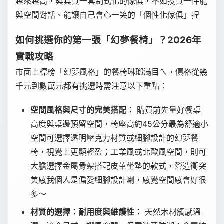
越來越高，與其買一套制式化的傢俱，不如投資一件能
與空間對話、能讓自己會心一笑的「個性化傢俱」捏
如何挑選你的第一張「幻夢餐椅」？2026年
實戰攻略
市面上標榜「幻夢風格」的餐椅琳瑯滿目ㄟ，價格從幾
千元到數萬元都有挑選時需注意以下重點：
空間風格與尺寸的完美搭配：
購買前先量好餐桌
高度與桌邊預留空間，椅座高約45公分最為舒適小
空間可選擇透明壓克力材質或細腳設計的幻夢餐
椅，視覺上更顯輕盈；工業風或北歐風空間，則可
大膽選擇金屬骨架搭配皮革坐墊的款式，營造衝突
美感我個人是偏愛細腳設計喇，感覺空間感會好很
多～
材質的選擇：耐用度與維護性：
天然木材觸感溫