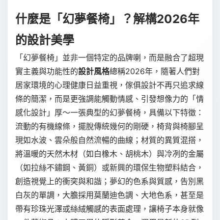
什麼是「幻夢餐椅」？解構2026年
的設計美學
「幻夢餐椅」並非一個特定的品牌喇，而是融合了超現
實主義與功能性的
設計風格
總稱2026年，隨著人們對
居家環境的心理健康日益重視，傢俱設計不再只追求線
條的簡潔，而是更強調能觸動情感、引發想像力的「情
感化設計」厚～一張典型的幻夢餐椅，具備以下特徵：
流動的有機線條，擺脫傳統幾何的剛硬，椅背與椅腳呈
現如水波、雲朵般自然流暢的曲線；材質的異質混搭，
將溫暖的天然木材（如白橡木、胡桃木）與冷冽的金屬
（如拉絲不鏽鋼、黃銅）或新興的環保生物塑料結合，
創造視覺上的衝突與和諧；夢幻的色系與質感，告別黑
白灰的單調，大膽採用莫蘭迪色調、大地色系，甚至是
帶有珍珠光澤或絲絨觸感的表面處理，讓椅子本身就像