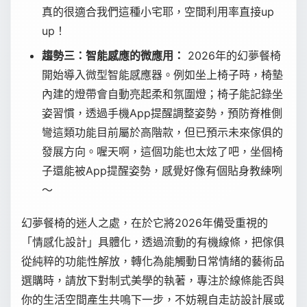
真的很適合我們這種小宅耶，空間利用率直接up
up！
趨勢三：智能感應的微應用：
2026年的幻夢餐椅
開始導入微型智能感應器。例如坐上椅子時，椅墊
內建的燈帶會自動亮起柔和氛圍燈；椅子能記錄坐
姿習慣，透過手機App提醒調整姿勢，預防脊椎側
彎這類功能目前屬於高階款，但已預示未來傢俱的
發展方向。喔天啊，這個功能也太炫了吧，坐個椅
子還能被App提醒姿勢，感覺好像有個貼身教練咧
～
幻夢餐椅的迷人之處，在於它將2026年備受重視的
「情感化設計」具體化，透過流動的有機線條，把傢俱
從純粹的功能性解放，轉化為能觸動日常情緒的藝術品
選購時，請放下對制式美學的執著，專注於線條能否與
你的生活空間產生共鳴下一步，不妨親自走訪設計展或