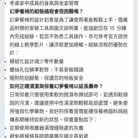
考慮家中成員的身高與坐姿習慣
幻夢餐椅的組裝過程會很困難嗎？
幻夢餐椅的設計初衷是為了讓使用者能輕鬆上手，隨產
品附贈的安裝工具與圖文說明書，能協助您在 15 分鐘
內完成組裝。若您不熟悉工具操作，亦可參考官方提供
的線上教學影片，讓流程更加順暢。組裝流程的優勢在
於：
模組化設計減少零件數量
螺絲孔位精準對齊，不易安裝錯誤
隨附防刮腳墊，保護您的地板安全
如何正確清潔與保養幻夢餐椅以延長壽命？
日常保養只需使用柔軟的微濕布擦拭即可，若遇到較頑
固的污漬，建議使用中性清潔劑輕輕局部處理，避免使
用強效化學藥劑。良好的保養習慣能確保餐椅面料與結
構長期維持如新的狀態。保養重點如下：
定期使用吸塵器清理縫隙處的灰塵
避免將餐椅長時間暴露在陽光直射處